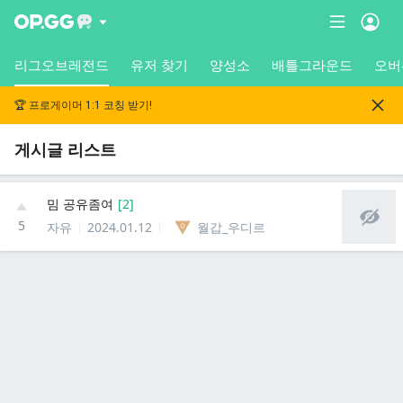
리그오브레전드
유저 찾기
양성소
배틀그라운드
오버
🏆 프로게이머 1:1 코칭 받기!
게시글 리스트
밈 공유좀여
[
2
]
5
자유
2024.01.12
월갑_우디르