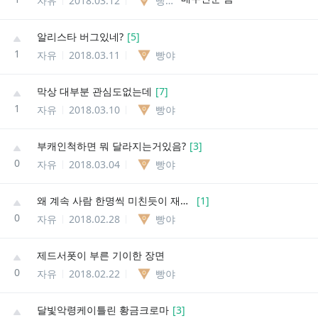
자유
2018.03.12
빵야
알리스타 버그있네?
[
5
]
1
자유
2018.03.11
빵야
막상 대부분 관심도없는데
[
7
]
1
자유
2018.03.10
빵야
부캐인척하면 뭐 달라지는거있음?
[
3
]
0
자유
2018.03.04
빵야
왜 계속 사람 한명씩 미친듯이 재접속함?
[
1
]
0
자유
2018.02.28
빵야
제드서폿이 부른 기이한 장면
0
자유
2018.02.22
빵야
달빛악령케이틀린 황금크로마
[
3
]