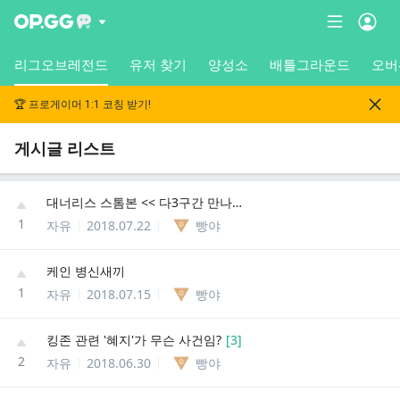
리그오브레전드
유저 찾기
양성소
배틀그라운드
오버
🏆 프로게이머 1:1 코칭 받기!
게시글 리스트
대너리스 스톰본 << 다3구간 만나면 그냥 닷지하세요 정신건강에 해롭습니다
1
자유
2018.07.22
빵야
케인 병신새끼
1
자유
2018.07.15
빵야
킹존 관련 '혜지'가 무슨 사건임?
[
3
]
2
자유
2018.06.30
빵야