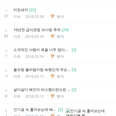
미친새끼
[
22
]
27
자유
2018.03.28
빵야
10년전 급식관점 피시방 추억
[
24
]
62
자유
2018.03.16
빵야
소극적인 사람이 욕을 너무 많이먹으면
[
3
]
1
자유
2018.03.16
빵야
울프랑 블라썸이랑 싸웠단게 무슨소리임?
[
3
]
-1
자유
2018.03.15
빵야
살다살다 베인이 버스챔이란소린 첨듣네
[
2
]
0
자유
2018.03.13
빵야
인기글 슥 훑어보는데 배우신분 봄
[
2
]
1