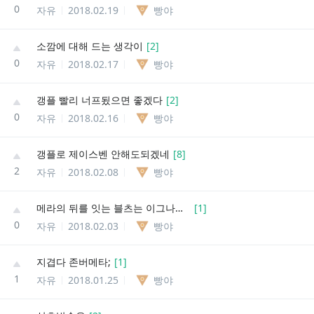
0
자유
2018.02.19
빵야
소깜에 대해 드는 생각이
[
2
]
0
자유
2018.02.17
빵야
갱플 빨리 너프됬으면 좋겠다
[
2
]
0
자유
2018.02.16
빵야
갱플로 제이스벤 안해도되겠네
[
8
]
2
자유
2018.02.08
빵야
메라의 뒤를 잇는 블츠는 이그나인가?
[
1
]
0
자유
2018.02.03
빵야
지겹다 존버메타;
[
1
]
1
자유
2018.01.25
빵야