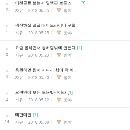
이전글들 보는데 몇백판 브론즈 이딴거
[
3
]
2
자유
2018.06.25
빵야
격전하실 골플다 미드라이너 구합니다
1
자유
2018.05.25
빵야
요즘 롤하면서 공허함밖에 안든다
[
2
]
0
자유
2018.05.23
빵야
응원하던 팀이 지니까 힘이 쫙 빠진다
0
자유
2018.05.20
빵야
오랜만에 보는 도용빌런이라
[
1
]
2
자유
2018.05.12
빵야
매판매판
[
7
]
14
자유
2018.05.08
빵야