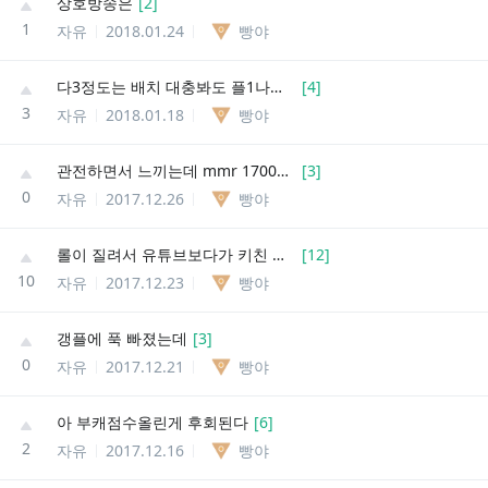
상호방송은
[
2
]
1
자유
2018.01.24
빵야
다3정도는 배치 대충봐도 플1나오나요?
[
4
]
3
자유
2018.01.18
빵야
관전하면서 느끼는데 mmr 1700~1800대는 정말 최악의 구간이야...
[
3
]
0
자유
2017.12.26
빵야
롤이 질려서 유튜브보다가 키친 나이트메어에 꽂힘
[
12
]
10
자유
2017.12.23
빵야
갱플에 푹 빠졌는데
[
3
]
0
자유
2017.12.21
빵야
아 부캐점수올린게 후회된다
[
6
]
2
자유
2017.12.16
빵야