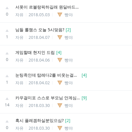
서폿이 르블랑픽하길래 원딜바드픽함
0
자유
2018.05.03
빵야
님들 롤챔스 오늘 5시맞음?
[
2
]
1
자유
2018.04.07
빵야
게임할때 현지인 드립
[
4
]
0
자유
2018.04.06
빵야
눈팅족인데 탑레다2를 비웃는걸보니
[
4
]
1
자유
2018.04.02
빵야
카우걸미포 스스로 부모님 안계심을 밝혀...
[
9
]
14
자유
2018.03.30
빵야
혹시 플레겜하실분있으심?
[
2
]
0
자유
2018.03.30
빵야