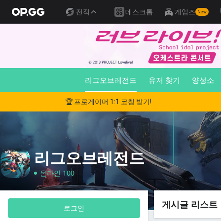
전적
데스크톱
게임즈
New
리그오브레전드
유저 찾기
양성소
🏆 프로게이머 1:1 코칭 받기!
리그오브레전드
온라인 100
게시글 리스트
로그인