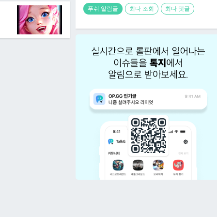
푸쉬 알림글
최다 조회
최다 댓글