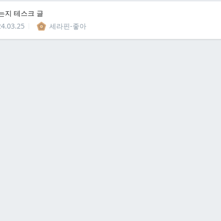
는지 테스크 글
4.03.25
세라핀-좋아