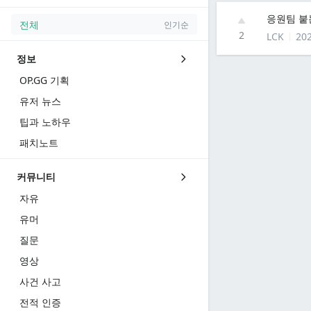
응원팀 붙
전체
인기순
2
LCK
202
정보
OP.GG 기획
유저 뉴스
팁과 노하우
패치노트
커뮤니티
자유
유머
질문
영상
사건 사고
전적 인증