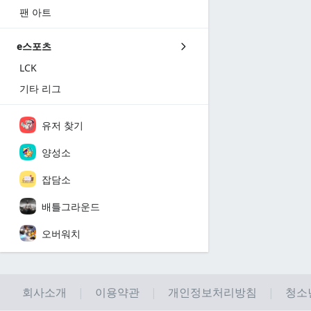
팬 아트
e스포츠
LCK
기타 리그
유저 찾기
양성소
잡담소
배틀그라운드
오버워치
회사소개
이용약관
개인정보처리방침
청소