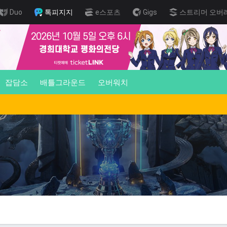
Duo
톡피지지
e스포츠
Gigs
스트리머 오버
잡담소
배틀그라운드
오버워치