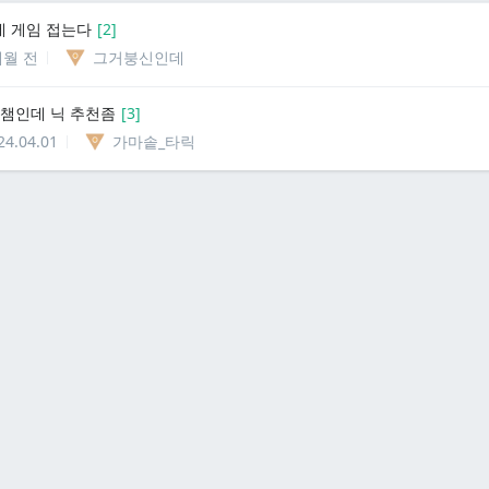
 게임 접는다
[
2
]
개월 전
그거붕신인데
원챔인데 닉 추천좀
[
3
]
24.04.01
가마솥_타릭