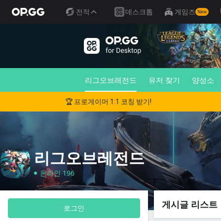
전적
데스크톱
게임즈
New
리그오브레전드
유저 찾기
양성소
🏆 프로게이머 1:1 코칭 받기!
리그오브레전드
온라인 196
게시글 리스트
로그인