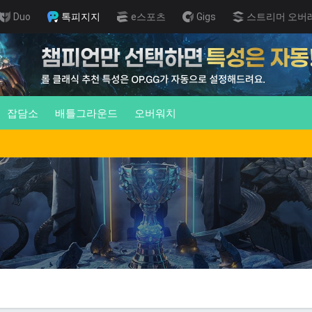
Duo
톡피지지
e스포츠
Gigs
스트리머 오버
잡담소
배틀그라운드
오버워치