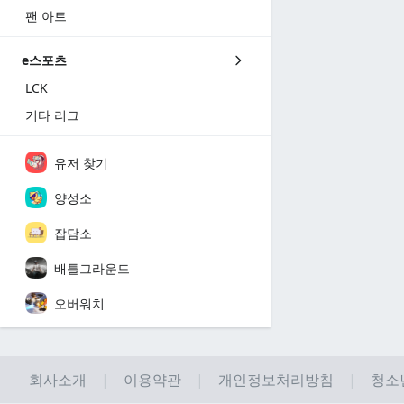
팬 아트
e스포츠
LCK
기타 리그
유저 찾기
양성소
잡담소
배틀그라운드
오버워치
회사소개
이용약관
개인정보처리방침
청소