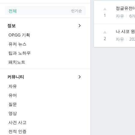
정글유전데
전체
인기순
1
자유
6
정보
나 샤코 
OP.GG 기획
2
자유
20
유저 뉴스
팁과 노하우
패치노트
커뮤니티
자유
유머
질문
영상
사건 사고
전적 인증