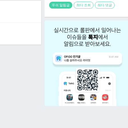
푸쉬 알림글
최다 조회
최다 댓글