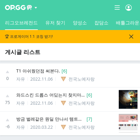
리그오브레전드
유저 찾기
양성소
잡담소
배틀그라운
🏆 프로게이머 1:1 코칭 받기!
게시글 리스트
T1 아쉬웠던점 써본다.
[
6
]
0
자유
2022.11.06
전국노예자랑
와드스킨 드롭스 어딨는지 찾지마라
[
6
]
75
자유
2022.11.06
전국노예자랑
방금 벌레같은 원딜 만나서 템트리도 벌레같이 가던데 템트리좀 봐줘
[
7
]
-6
자유
2020.03.22
전국노예자랑