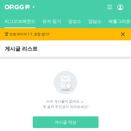
리그오브레전드
유저 찾기
양성소
잡담소
배틀그라운
🏆 프로게이머 1:1 코칭 받기!
게시글 리스트
아직 게시물이 없어요 ㅠ 

첫 글의 주인공이 되어보세요!
게시글 작성