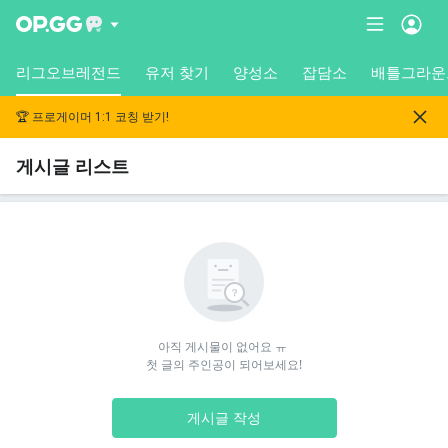
리그오브레전드
유저 찾기
양성소
잡담소
배틀그라운
🏆 프로게이머 1:1 코칭 받기!
게시글 리스트
아직 게시물이 없어요 ㅠ 

첫 글의 주인공이 되어보세요!
게시글 작성