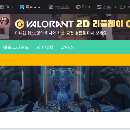
Duo
톡피지지
e스포츠
Gigs
스트리머 오버
배틀그라운드
오버워치
잡담소