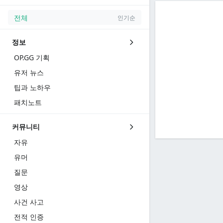
전체
인기순
정보
OP.GG 기획
유저 뉴스
팁과 노하우
패치노트
커뮤니티
자유
유머
질문
영상
사건 사고
전적 인증