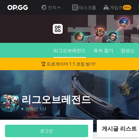
전적
데스크톱
게임즈
New
리그오브레전드
유저 찾기
양성소
🏆 프로게이머 1:1 코칭 받기!
리그오브레전드
온라인 111
게시글 리스트
로그인