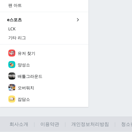
팬 아트
e스포츠
LCK
기타 리그
유저 찾기
양성소
배틀그라운드
오버워치
잡담소
회사소개
이용약관
개인정보처리방침
청소