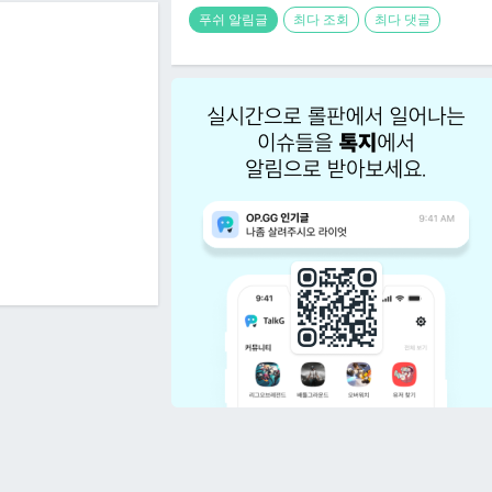
푸쉬 알림글
최다 조회
최다 댓글