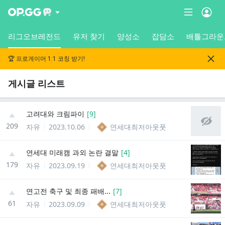
리그오브레전드
유저 찾기
양성소
잡담소
배틀그라운
🏆 프로게이머 1:1 코칭 받기!
게시글 리스트
고려대와 크림파이
[
9
]
209
자유
2023.10.06
연세대최저아웃풋
연세대 미래캠 과외 논란 결말
[
4
]
179
자유
2023.09.19
연세대최저아웃풋
연고전 축구 및 최종 패배...
[
7
]
61
자유
2023.09.09
연세대최저아웃풋