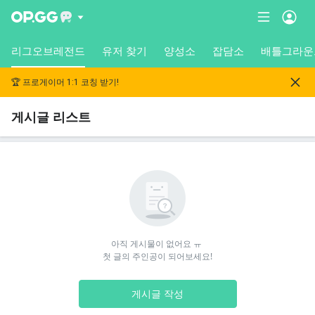
리그오브레전드
유저 찾기
양성소
잡담소
배틀그라운
🏆 프로게이머 1:1 코칭 받기!
게시글 리스트
아직 게시물이 없어요 ㅠ 

첫 글의 주인공이 되어보세요!
게시글 작성