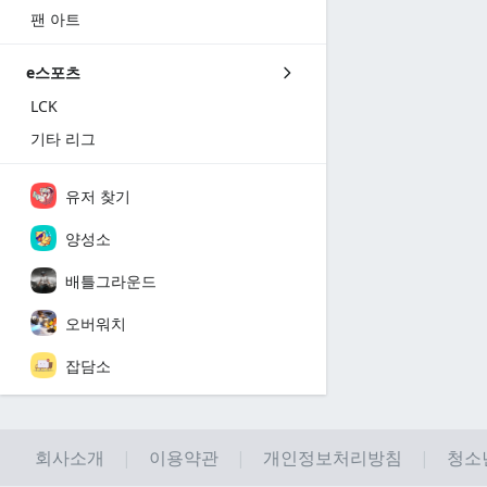
팬 아트
e스포츠
LCK
기타 리그
유저 찾기
양성소
배틀그라운드
오버워치
잡담소
회사소개
이용약관
개인정보처리방침
청소