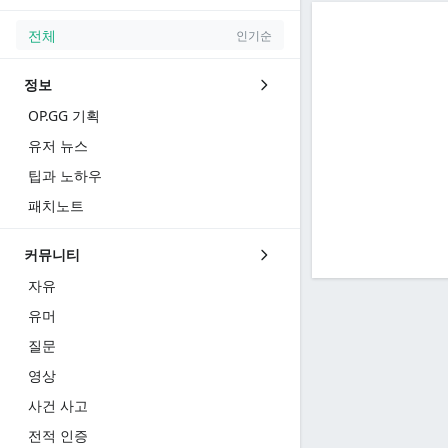
전체
인기순
정보
OP.GG 기획
유저 뉴스
팁과 노하우
패치노트
커뮤니티
자유
유머
질문
영상
사건 사고
전적 인증