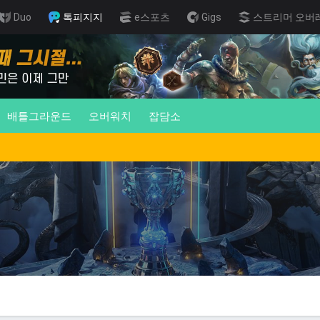
Duo
톡피지지
e스포츠
Gigs
스트리머 오버
배틀그라운드
오버워치
잡담소