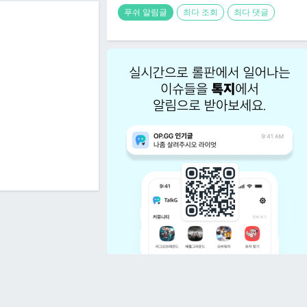
푸쉬 알림글
최다 조회
최다 댓글