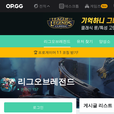
전적
데스크톱
게임즈
New
리그오브레전드
유저 찾기
양성소
🏆 프로게이머 1:1 코칭 받기!
리그오브레전드
온라인 157
게시글 리스트
로그인