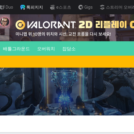
Duo
톡피지지
e스포츠
Gigs
스트리머 오버
배틀그라운드
오버워치
잡담소