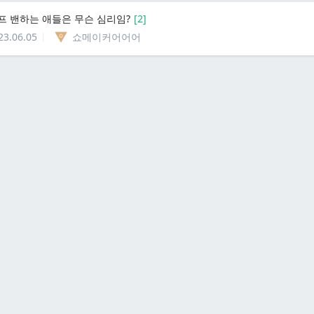
프 밴하는 애들은 무슨 심리임?
[
2
]
23.06.05
쇼메이커어어어