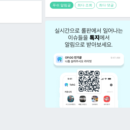
푸쉬 알림글
최다 조회
최다 댓글