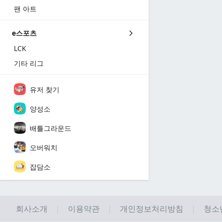
팬 아트
e스포츠
LCK
기타 리그
유저 찾기
양성소
배틀그라운드
오버워치
잡담소
회사소개
이용약관
개인정보처리방침
청소