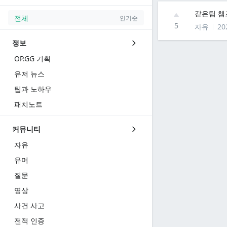
같은팀 챔
전체
인기순
5
자유
20
정보
OP.GG 기획
유저 뉴스
팁과 노하우
패치노트
커뮤니티
자유
유머
질문
영상
사건 사고
전적 인증