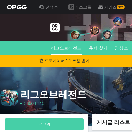
전적
데스크톱
게임즈
New
리그오브레전드
유저 찾기
양성소
🏆 프로게이머 1:1 코칭 받기!
리그오브레전드
온라인 215
게시글 리스트
로그인