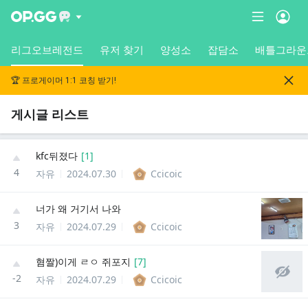
리그오브레전드
유저 찾기
양성소
잡담소
배틀그라운
🏆 프로게이머 1:1 코칭 받기!
게시글 리스트
kfc뒤졌다
[
1
]
4
자유
2024.07.30
Ccicoic
너가 왜 거기서 나와
3
자유
2024.07.29
Ccicoic
혐짤)이게 ㄹㅇ 쥐포지
[
7
]
-2
자유
2024.07.29
Ccicoic