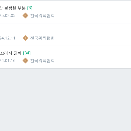
간 불쌍한 부분
[
6
]
25.02.05
전국워윅협회
24.12.11
전국워윅협회
 꼬라지 진짜
[
34
]
24.01.16
전국워윅협회