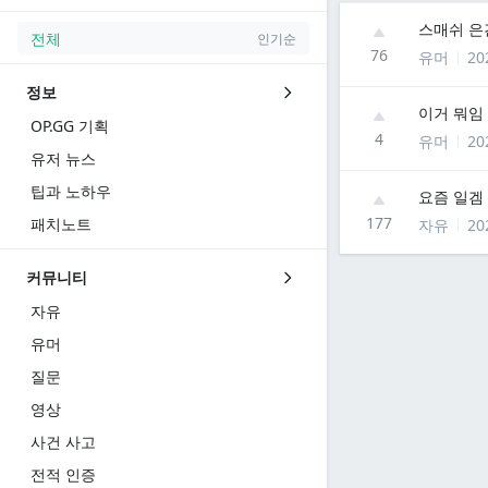
스매쉬 은
전체
인기순
76
유머
20
정보
이거 뭐임
OP.GG 기획
4
유머
20
유저 뉴스
팁과 노하우
요즘 일겜
177
패치노트
자유
20
커뮤니티
자유
유머
질문
영상
사건 사고
전적 인증