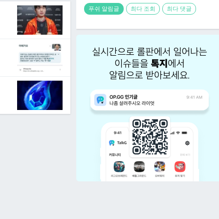
푸쉬 알림글
최다 조회
최다 댓글