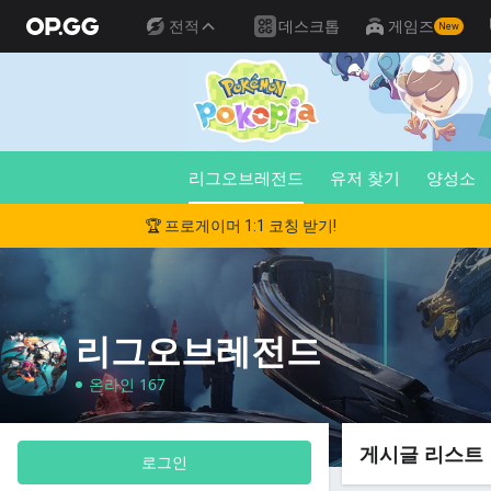
전적
데스크톱
게임즈
New
리그오브레전드
유저 찾기
양성소
🏆 프로게이머 1:1 코칭 받기!
리그오브레전드
온라인 167
게시글 리스트
로그인