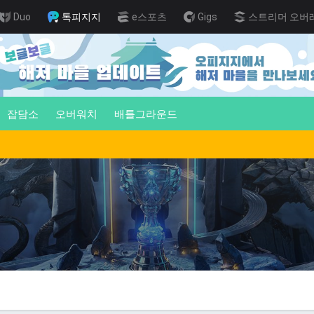
Duo
톡피지지
e스포츠
Gigs
스트리머 오버
잡담소
오버워치
배틀그라운드