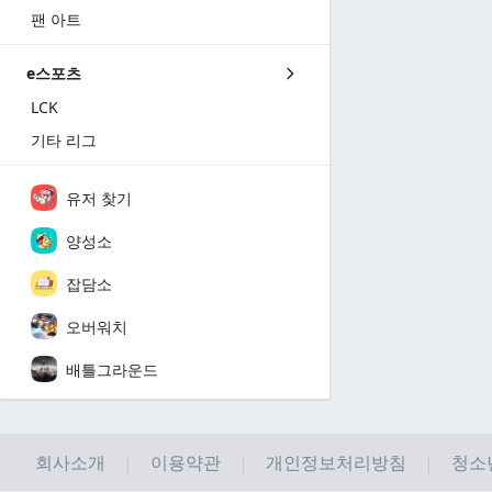
팬 아트
e스포츠
LCK
기타 리그
유저 찾기
양성소
잡담소
오버워치
배틀그라운드
회사소개
이용약관
개인정보처리방침
청소