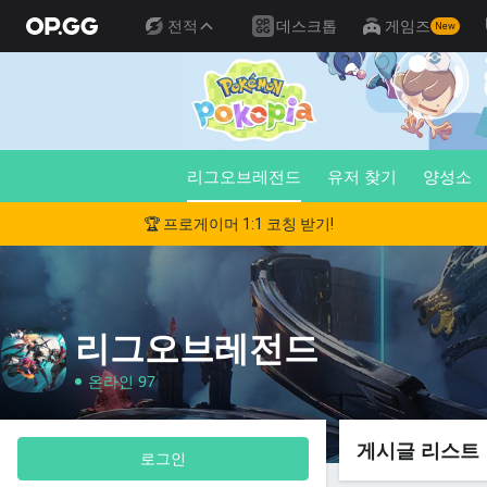
전적
데스크톱
게임즈
New
리그오브레전드
유저 찾기
양성소
🏆 프로게이머 1:1 코칭 받기!
리그오브레전드
온라인 97
게시글 리스트
로그인