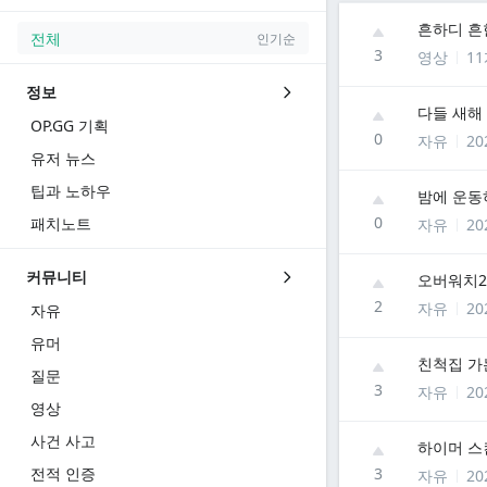
흔하디 흔한
전체
인기순
3
영상
1
정보
다들 새해
OP.GG 기획
0
자유
20
유저 뉴스
팁과 노하우
밤에 운동
0
패치노트
자유
20
커뮤니티
오버워치2
2
자유
20
자유
유머
친척집 가
질문
3
자유
20
영상
사건 사고
하이머 스
전적 인증
3
자유
20