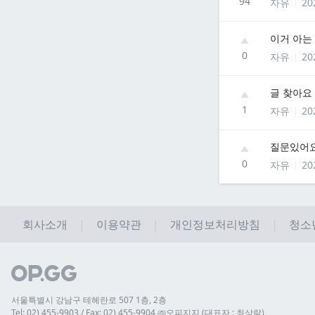
94
자유
20
이거 아는
0
자유
20
글 찾아요
1
자유
20
질문있어
0
자유
20
회사소개
이용약관
개인정보처리방침
청소
서울특별시 강남구 테헤란로 507 1층, 2층
Tel: 02) 455-9903 / Fax: 02) 455-9904 ㈜오피지지 (대표자 : 최상락)