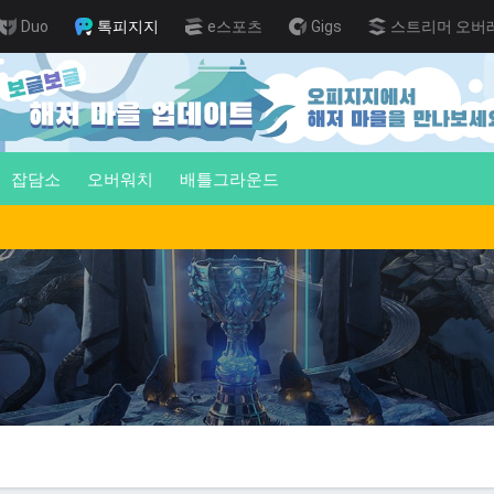
Duo
톡피지지
e스포츠
Gigs
스트리머 오버
잡담소
오버워치
배틀그라운드