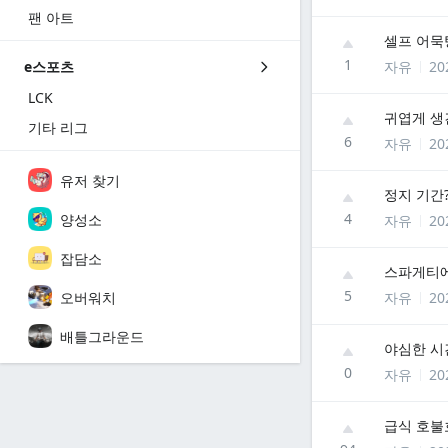
팬 아트
셀프 어묵
1
자유
20
e스포츠
LCK
귀엽게 생
기타 리그
6
자유
20
유저 찾기
정지 기간
4
양성소
자유
20
잡담소
스파게티
5
오버워치
자유
20
배틀그라운드
야심한 시간
0
자유
20
급식 호불