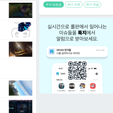
푸쉬 알림글
최다 조회
최다 댓글