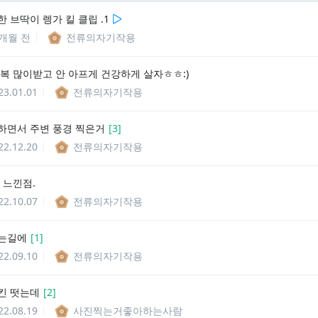
 브딱이 렝가 킬 클립 .1
1개월 전
전류의자기작용
 복 많이받고 안 아프게 건강하게 살자ㅎㅎ:)
23.01.01
전류의자기작용
하면서 주변 풍경 찍은거
[
3
]
22.12.20
전류의자기작용
 느낀점.
22.10.07
전류의자기작용
는길에
[
1
]
22.09.10
전류의자기작용
킨 떳는데
[
2
]
22.08.19
사진찍는거좋아하는사람