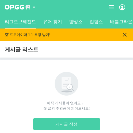
리그오브레전드
유저 찾기
양성소
잡담소
배틀그라운
🏆 프로게이머 1:1 코칭 받기!
게시글 리스트
아직 게시물이 없어요 ㅠ 

첫 글의 주인공이 되어보세요!
게시글 작성