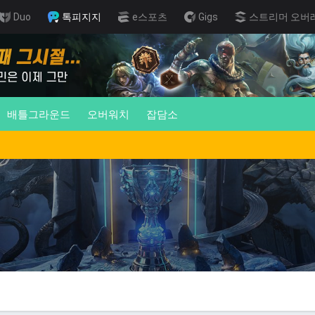
Duo
톡피지지
e스포츠
Gigs
스트리머 오버
배틀그라운드
오버워치
잡담소