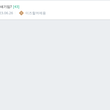
 새기임?
[
43
]
23.06.26
이즈할꺼에용