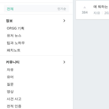
얘 뭐하는
전체
인기순
384
자유
20
정보
OP.GG 기획
유저 뉴스
팁과 노하우
패치노트
커뮤니티
자유
유머
질문
영상
사건 사고
전적 인증