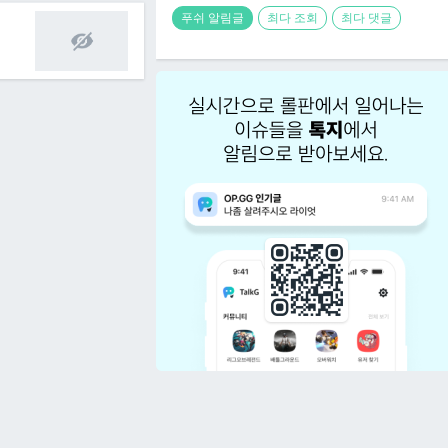
푸쉬 알림글
최다 조회
최다 댓글