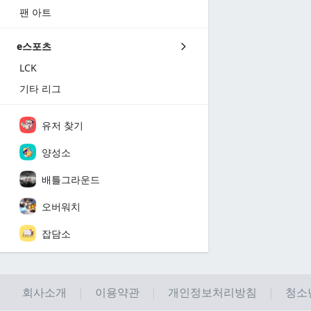
팬 아트
e스포츠
LCK
기타 리그
유저 찾기
양성소
배틀그라운드
오버워치
잡담소
회사소개
이용약관
개인정보처리방침
청소