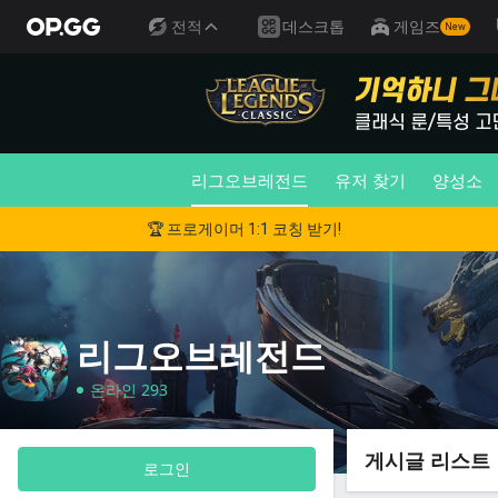
전적
데스크톱
게임즈
New
리그오브레전드
유저 찾기
양성소
🏆 프로게이머 1:1 코칭 받기!
리그오브레전드
온라인 293
게시글 리스트
로그인