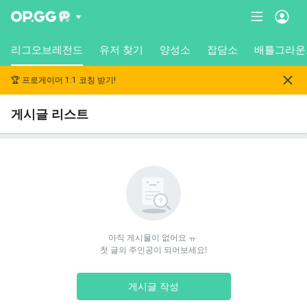
리그오브레전드
유저 찾기
양성소
잡담소
배틀그라운
🏆 프로게이머 1:1 코칭 받기!
게시글 리스트
아직 게시물이 없어요 ㅠ 

첫 글의 주인공이 되어보세요!
게시글 작성