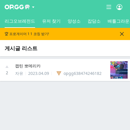
리그오브레전드
유저 찾기
양성소
잡담소
배틀그라운
🏆 프로게이머 1:1 코칭 받기!
게시글 리스트
캡틴 뽀메리카
2
자유
2023.04.09
opgg638474246182