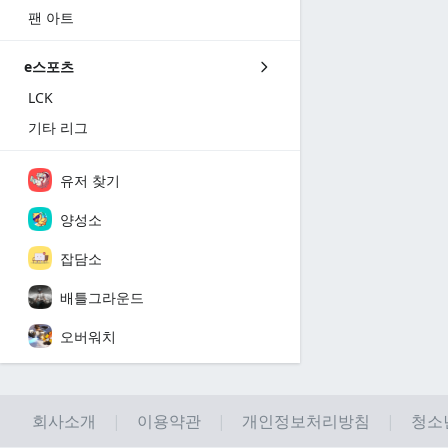
팬 아트
e스포츠
LCK
기타 리그
유저 찾기
양성소
잡담소
배틀그라운드
오버워치
회사소개
이용약관
개인정보처리방침
청소