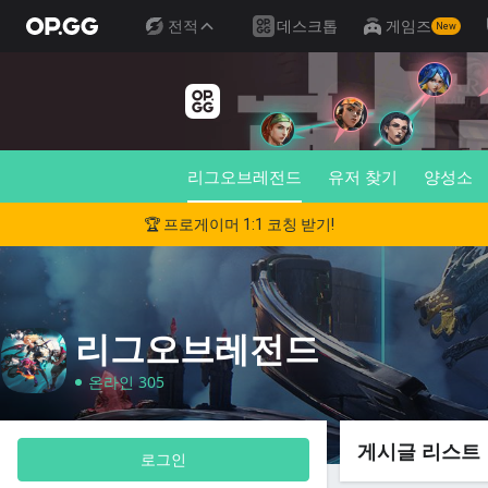
전적
데스크톱
게임즈
New
리그오브레전드
유저 찾기
양성소
🏆 프로게이머 1:1 코칭 받기!
리그오브레전드
온라인 305
게시글 리스트
로그인