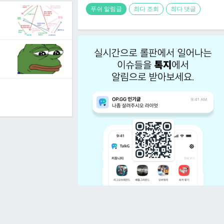
푸쉬 알림글
최다 조회
최다 댓글