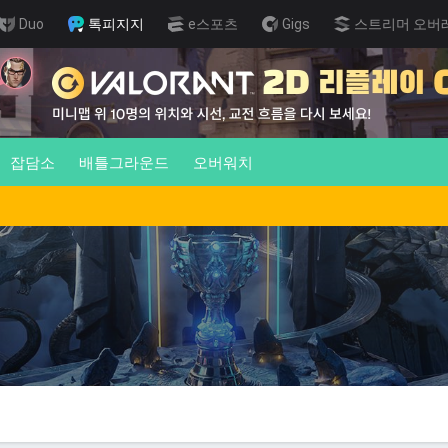
Duo
톡피지지
e스포츠
Gigs
스트리머 오버
잡담소
배틀그라운드
오버워치