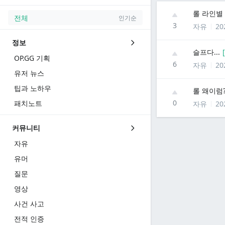
롤 라인별
전체
인기순
3
자유
20
정보
슬프다...
[
OP.GG 기획
6
자유
20
유저 뉴스
팁과 노하우
롤 왜이럼
0
패치노트
자유
20
커뮤니티
자유
유머
질문
영상
사건 사고
전적 인증