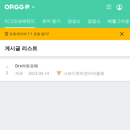
리그오브레전드
유저 찾기
양성소
잡담소
배틀그라운
🏆 프로게이머 1:1 코칭 받기!
게시글 리스트
Drx아트프레
2
자유
2023.06.14
나보다못하면아닥좀해