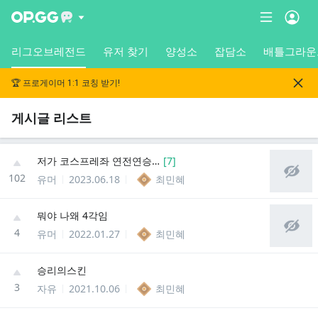
리그오브레전드
유저 찾기
양성소
잡담소
배틀그라운
🏆 프로게이머 1:1 코칭 받기!
게시글 리스트
저가 코스프레좌 연전연승…
[
7
]
102
유머
2023.06.18
최민혜
뭐야 나왜 4각임
4
유머
2022.01.27
최민혜
승리의스킨
3
자유
2021.10.06
최민혜