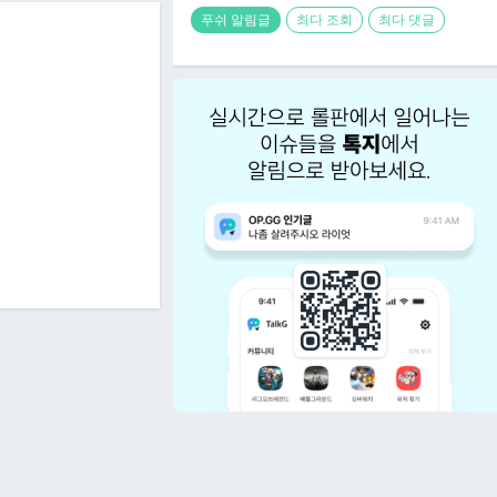
푸쉬 알림글
최다 조회
최다 댓글