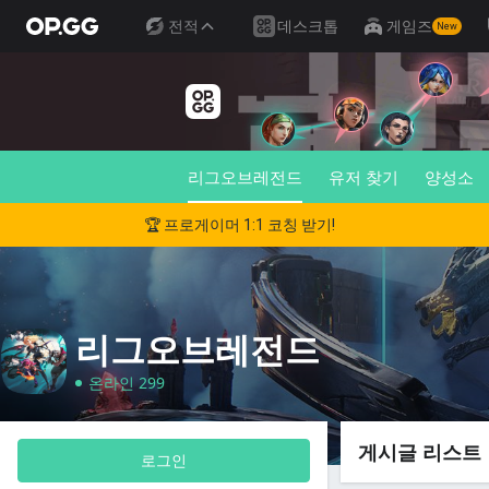
전적
데스크톱
게임즈
New
리그오브레전드
유저 찾기
양성소
🏆 프로게이머 1:1 코칭 받기!
리그오브레전드
온라인 299
게시글 리스트
로그인