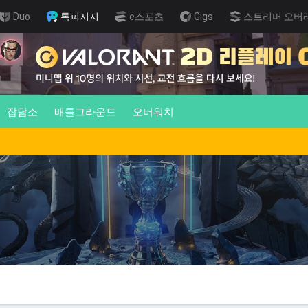
Duo
톡피지지
e스포츠
Gigs
스트리머 오버
잡담소
배틀그라운드
오버워치