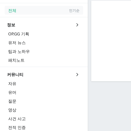
전체
인기순
정보
OP.GG 기획
유저 뉴스
팁과 노하우
패치노트
커뮤니티
자유
유머
질문
영상
사건 사고
전적 인증