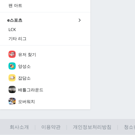
팬 아트
e스포츠
LCK
기타 리그
유저 찾기
양성소
잡담소
배틀그라운드
오버워치
회사소개
이용약관
개인정보처리방침
청소