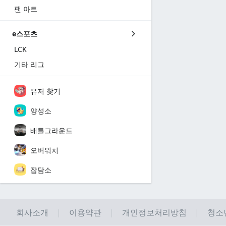
팬 아트
e스포츠
LCK
기타 리그
유저 찾기
양성소
배틀그라운드
오버워치
잡담소
회사소개
이용약관
개인정보처리방침
청소