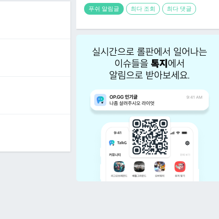
푸쉬 알림글
최다 조회
최다 댓글