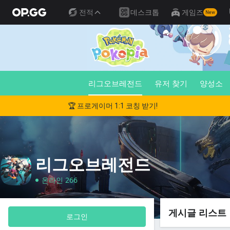
전적
데스크톱
게임즈
New
리그오브레전드
유저 찾기
양성소
🏆 프로게이머 1:1 코칭 받기!
리그오브레전드
온라인 266
게시글 리스트
로그인