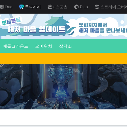
Duo
톡피지지
e스포츠
Gigs
스트리머 오버
배틀그라운드
오버워치
잡담소