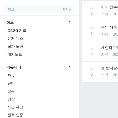
팀에 탈주
전체
인기순
3
자유
20
정보
근데 매칭
OP.GG 기획
2
자유
20
유저 뉴스
팁과 노하우
개인적으로
5
패치노트
자유
20
커뮤니티
응 탑니달
0
자유
20
자유
유머
질문
영상
사건 사고
전적 인증