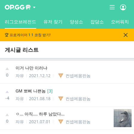
리그오브레전드
유저 찾기
양성소
잡담소
오버워치
🏆 프로게이머 1:1 코칭 받기!
게시글 리스트
이거 나만 이러냐
0
자유
2021.12.12
컨셉에몸판놈
GM 뽀삐 나쁜놈
[
3
]
-4
자유
2021.08.18
컨셉에몸판놈
ㅇ... 아직.... 하루 남았다...
0
자유
2021.07.01
컨셉에몸판놈