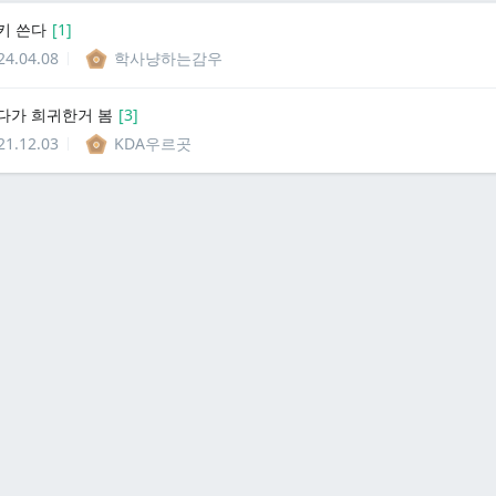
키 쓴다
[
1
]
24.04.08
학사냥하는감우
다가 희귀한거 봄
[
3
]
21.12.03
KDA우르곳