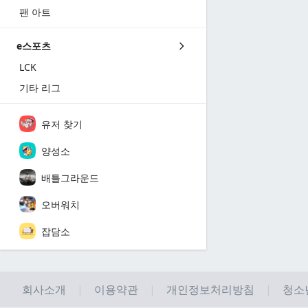
팬 아트
e스포츠
LCK
기타 리그
유저 찾기
양성소
배틀그라운드
오버워치
잡담소
회사소개
이용약관
개인정보처리방침
청소