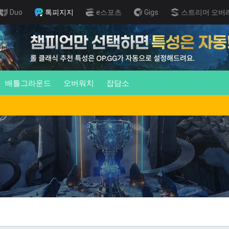
Duo
톡피지지
e스포츠
Gigs
스트리머 오버
배틀그라운드
오버워치
잡담소