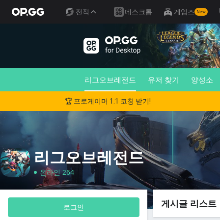
전적
데스크톱
게임즈
New
리그오브레전드
유저 찾기
양성소
🏆 프로게이머 1:1 코칭 받기!
리그오브레전드
온라인 264
게시글 리스트
로그인