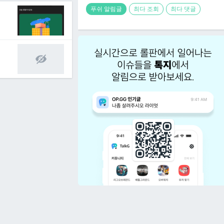
푸쉬 알림글
최다 조회
최다 댓글