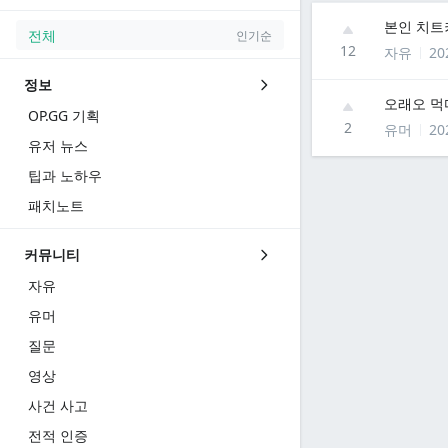
본인 치트
전체
인기순
12
자유
20
정보
오래오 먹
OP.GG 기획
2
유머
20
유저 뉴스
팁과 노하우
패치노트
커뮤니티
자유
유머
질문
영상
사건 사고
전적 인증