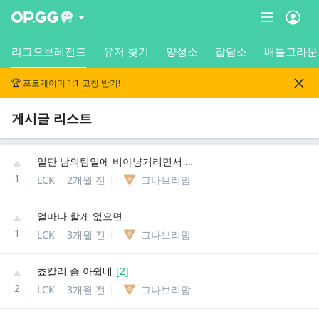
리그오브레전드
유저 찾기
양성소
잡담소
배틀그라운
🏆 프로게이머 1:1 코칭 받기!
게시글 리스트
일단 남의팀일에 비아냥거리면서 업보 쌓으면 안됨
1
LCK
2개월 전
그나브리맘
얼마나 할게 없으면
1
LCK
3개월 전
그나브리맘
쵸칼리 좀 아쉽네
[
2
]
2
LCK
3개월 전
그나브리맘