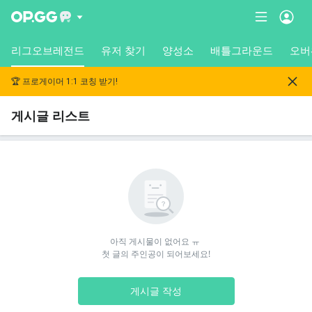
리그오브레전드
유저 찾기
양성소
배틀그라운드
오버
🏆 프로게이머 1:1 코칭 받기!
게시글 리스트
아직 게시물이 없어요 ㅠ 

첫 글의 주인공이 되어보세요!
게시글 작성