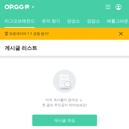
리그오브레전드
유저 찾기
양성소
잡담소
배틀그라운
🏆 프로게이머 1:1 코칭 받기!
게시글 리스트
아직 게시물이 없어요 ㅠ 

첫 글의 주인공이 되어보세요!
게시글 작성