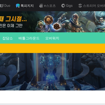
Duo
톡피지지
e스포츠
Gigs
스트리머 오버
잡담소
배틀그라운드
오버워치