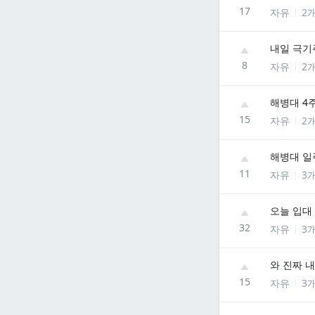
17
자유
2
내일 극기
8
자유
2
해병대 4
15
자유
2
해병대 일
11
자유
3
오늘 입대
32
자유
3
와 진짜 
15
자유
3