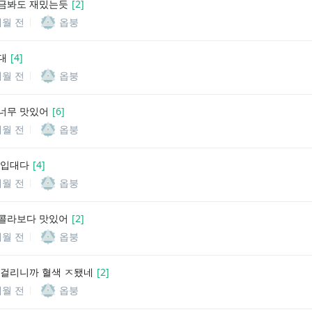
금봐도 재밌는듯
[
2
]
개월 전
옵붕
대
[
4
]
개월 전
옵붕
너무 맛있어
[
6
]
개월 전
옵붕
 입대다
[
4
]
개월 전
옵붕
콜라보다 맛있어
[
2
]
개월 전
옵붕
 걸리니까 혈색 ㅈ됐네
[
2
]
개월 전
옵붕