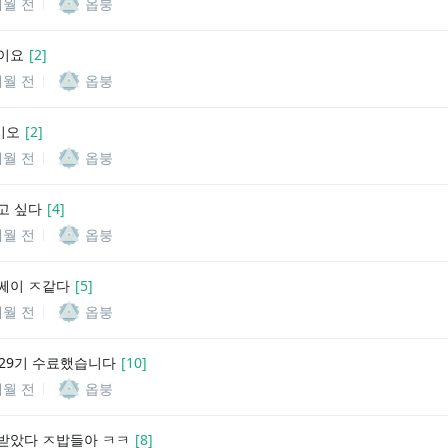
개월 전
옵붕
이요
[
2
]
개월 전
옵붕
시오
[
2
]
개월 전
옵붕
고 싶다
[
4
]
개월 전
옵붕
쎄이 ㅈ같다
[
5
]
개월 전
옵붕
329기 수료했습니다
[
10
]
개월 전
옵붕
받았다 ㅈ밥들아 ㅋㅋ
[
8
]