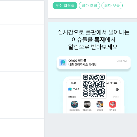
푸쉬 알림글
최다 조회
최다 댓글