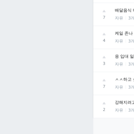
배달음식 
7
자유
3
케일 존나
4
자유
3
응 입대 
3
자유
3
ㅅㅅ하고 
7
자유
3
강해지려고
2
자유
3