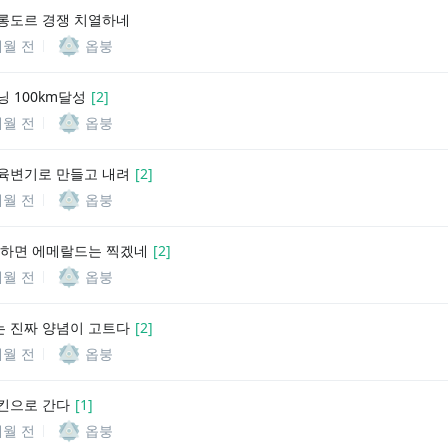
롱도르 경쟁 치열하네
개월 전
옵붕
닝 100km달성
[
2
]
개월 전
옵붕
육변기로 만들고 내려
[
2
]
개월 전
옵붕
 하면 에메랄드는 찍겠네
[
2
]
개월 전
옵붕
 진짜 양념이 고트다
[
2
]
개월 전
옵붕
킨으로 간다
[
1
]
개월 전
옵붕