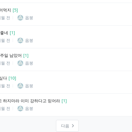
머먹지
[
5
]
개월 전
옵붕
 좋네
[
1
]
개월 전
옵붕
일주일 남았어
[
1
]
개월 전
옵붕
싶다
[
10
]
개월 전
옵붕
 하지마라 이미 강하다고 믿어라
[
1
]
개월 전
옵붕
다음