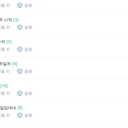
개월 전
옵붕
주 시작
[
3
]
개월 전
옵붕
주차
[
5
]
개월 전
옵붕
주일차
[
6
]
개월 전
옵붕
[
16
]
개월 전
옵붕
내일입대네
[
8
]
개월 전
옵붕