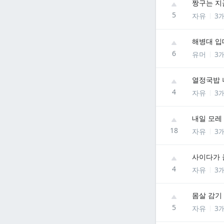
짱구는 지
5
자유
3
해병대 입
6
유머
3
열정국밥 
4
자유
3
내일 모레
18
자유
3
사이다가 
4
자유
3
몸살 감기
5
자유
3