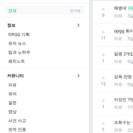
해병대
[
4
전체
인기순
6
자유
3
정보
opgg 화
OP.GG 기획
11
자유
5
유저 뉴스
팁과 노하우
일병 2개
1
패치노트
자유
9
커뮤니티
성욕 만땅
12
자유
9
자유
유머
이강인 7
질문
1
자유
1
영상
사건 사고
조회수는 
전적 인증
5
자유
2