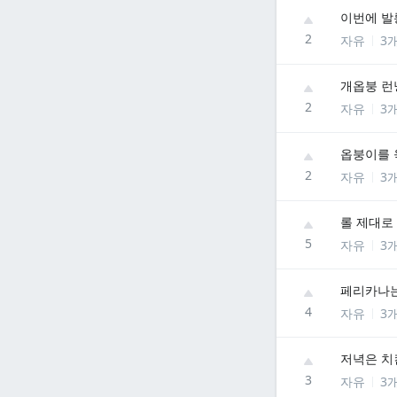
이번에 발
2
자유
3
개옵붕 런
2
자유
3
옵붕이를 
2
자유
3
롤 제대로
5
자유
3
페리카나는
4
자유
3
저녁은 치
3
자유
3