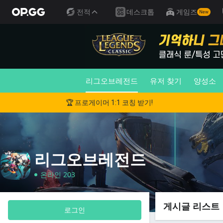
전적
데스크톱
게임즈
New
리그오브레전드
유저 찾기
양성소
🏆 프로게이머 1:1 코칭 받기!
리그오브레전드
온라인 203
게시글 리스트
로그인