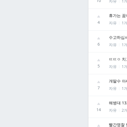
10
자유
1
휴가는 꿈
4
자유
1
수고하십
6
자유
1
ㄸㄸㅇ 치
5
자유
1
개딸수 아
7
자유
1
해병대 1
14
자유
2
빨간명찰 