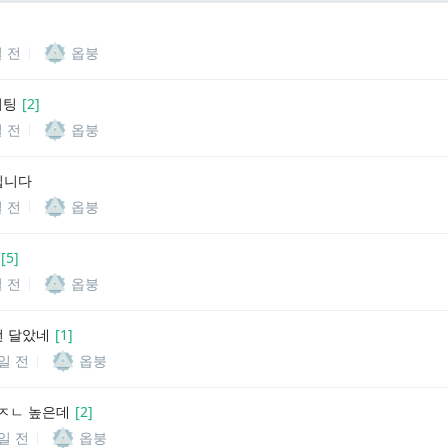
]
일 전
옵붕
이팅
[
2
]
일 전
옵붕
입니다
일 전
옵붕
[
5
]
일 전
옵붕
번 달았네
[
1
]
5일 전
옵붕
ㅈㄴ 높은데
[
2
]
2일 전
옵붕