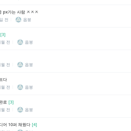
 px가는 사람 ㅈㅈㅈ
2일 전
옵붕
[
3
]
개월 전
옵붕
개월 전
옵붕
프다
개월 전
옵붕
완료
[
3
]
개월 전
옵붕
디어 10퍼 채웠다
[
4
]