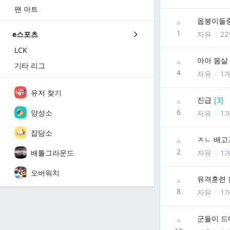
팬 아트
옵붕이들중
1
자유
2
e스포츠
LCK
아아 몸살
기타 리그
4
자유
1
유저 찾기
진급
[
3
]
6
양성소
자유
1
잡담소
ㅈㄴ 배고
2
배틀그라운드
자유
1
오버워치
유격훈련 
8
자유
1
군돌이 드