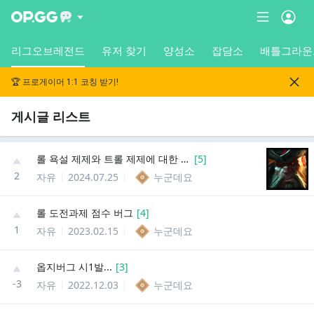
리그오브레전드
유저 찾기
양성소
잡담소
배틀그라운
🏆 프로게이머 1:1 코칭 받기!
게시글 리스트
롤 욕설 제제와 트롤 제제에 대한 생각
[
5
]
2
자유
2024.07.25
누군데요
롤 도전과제 점수 버그
[
4
]
1
자유
2023.02.15
누군데요
옵지버그 시1발...
[
3
]
-3
자유
2022.12.03
누군데요