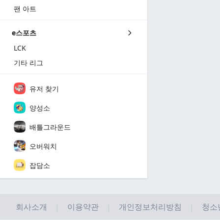
팬 아트
e스포츠
LCK
기타 리그
유저 찾기
양성소
배틀그라운드
오버워치
잡담소
회사소개
이용약관
개인정보처리방침
청소