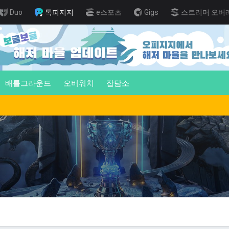
Duo
톡피지지
e스포츠
Gigs
스트리머 오버
배틀그라운드
오버워치
잡담소