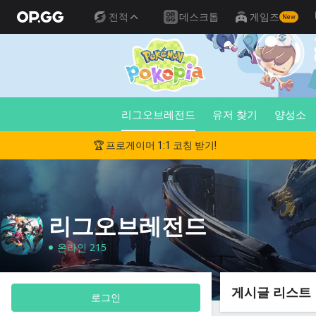
전적
데스크톱
게임즈
New
리그오브레전드
유저 찾기
양성소
🏆 프로게이머 1:1 코칭 받기!
리그오브레전드
온라인 215
게시글 리스트
로그인