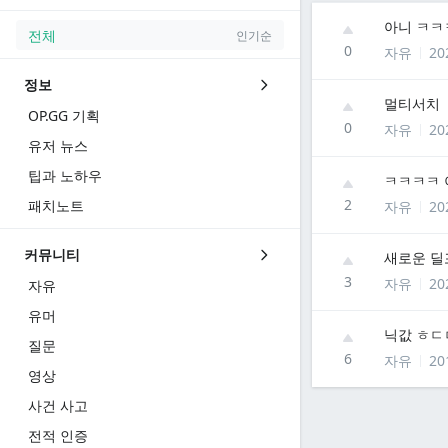
아니 ㅋㅋ
전체
인기순
0
자유
20
정보
멀티서치
OP.GG 기획
0
자유
20
유저 뉴스
팁과 노하우
ㅋㅋㅋㅋ 
2
패치노트
자유
20
커뮤니티
새로운 딜
3
자유
20
자유
유머
닉값 ㅎㄷ
질문
6
자유
20
영상
사건 사고
전적 인증