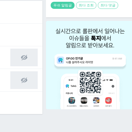
푸쉬 알림글
최다 조회
최다 댓글