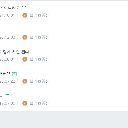
ㅋ 아니라고
[
1
]
21.10.01
블리츠똥챔
20.12.03
블리츠똥챔
이렇게 하면 된다
20.08.01
블리츠똥챔
포터??
[
5
]
20.07.22
블리츠똥챔
ㄷ
[
7
]
17.07.30
블리츠똥챔