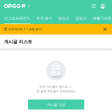
리그오브레전드
유저 찾기
양성소
잡담소
배틀그라운
🏆 프로게이머 1:1 코칭 받기!
게시글 리스트
아직 게시물이 없어요 ㅠ 

첫 글의 주인공이 되어보세요!
게시글 작성