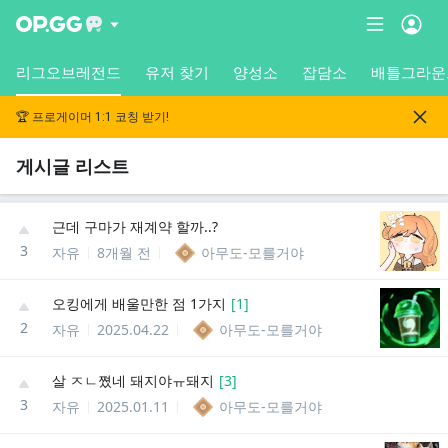
리그오브레전드
유저 찾기
양성소
잡담소
배틀그라운
🏆 프로게이머 1:1 코칭 받기!
게시글 리스트
근데 구마가 재계약 할까..?
3
자유
8개월 전
아무도-모를거야
오킹에게 배울만한 점 1가지
[
1
]
2
자유
2025.04.22
아무도-모를거야
살 ㅈㄴ쪘네 돼지야ㅠ돼지
[
3
]
3
자유
2025.01.11
아무도-모를거야