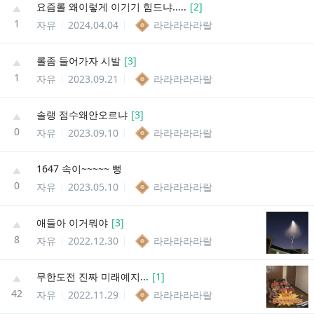
요즘롤 왜이렇게 이기기 힘드냐.....
[
2
]
1
자유
2024.04.04
라라라라라랄
롤좀 들어가자 시발
[
3
]
1
자유
2023.09.21
라라라라라랄
솔랭 점수왜안오르냐
[
3
]
0
자유
2023.09.10
라라라라라랄
1647 속이~~~~~ 뻥
0
자유
2023.05.10
라라라라라랄
애들아 이거뭐야
[
3
]
8
자유
2022.12.30
라라라라라랄
무한도전 진짜 미래예지...
[
1
]
42
자유
2022.11.29
라라라라라랄