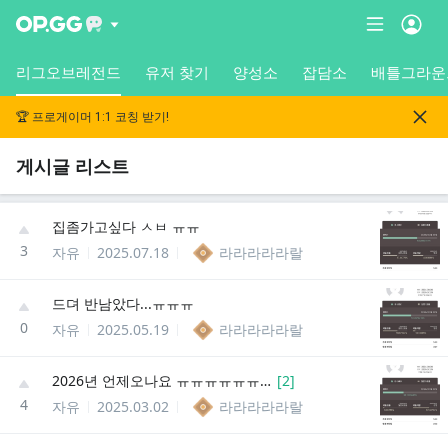
리그오브레전드
유저 찾기
양성소
잡담소
배틀그라운
🏆 프로게이머 1:1 코칭 받기!
게시글 리스트
집좀가고싶다 ㅅㅂ ㅠㅠ
3
자유
2025.07.18
라라라라라랄
드뎌 반남았다...ㅠㅠㅠ
0
자유
2025.05.19
라라라라라랄
2026년 언제오나요 ㅠㅠㅠㅠㅠㅠㅠㅠㅠㅠㅠㅠ
[
2
]
4
자유
2025.03.02
라라라라라랄