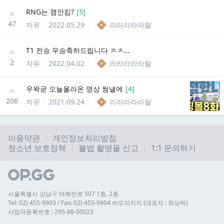
RNG는 캠안킴?
[
5
]
47
자유
2022.05.29
라라라라라랄
T1 전승 우승축하드립니다 ㅊㅊㅊㅊ
2
자유
2022.04.02
라라라라라랄
우왁굳 오늘올라온 영상 썸낼에
[
4
]
206
자유
2021.09.24
라라라라라랄
이용약관
개인정보처리방침
청소년 보호정책
불법 촬영물 신고
1:1 문의하기
서울특별시 강남구 테헤란로 507 1층, 2층
Tel: 02) 455-9903 / Fax: 02) 455-9904 ㈜오피지지 (대표자 : 최상락)
사업자등록번호 : 295-88-00023