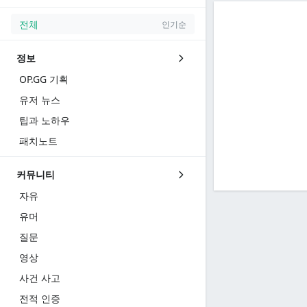
전체
인기순
정보
OP.GG 기획
유저 뉴스
팁과 노하우
패치노트
커뮤니티
자유
유머
질문
영상
사건 사고
전적 인증