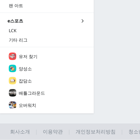
팬 아트
e스포츠
LCK
기타 리그
유저 찾기
양성소
잡담소
배틀그라운드
오버워치
회사소개
이용약관
개인정보처리방침
청소