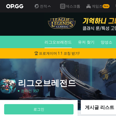
전적
데스크톱
게임즈
New
리그오브레전드
유저 찾기
양성소
🏆 프로게이머 1:1 코칭 받기!
리그오브레전드
온라인 357
게시글 리스트
로그인