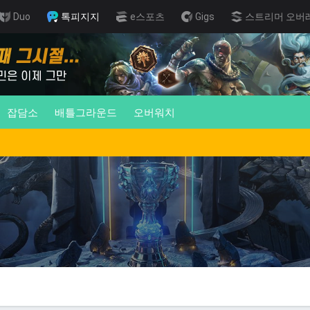
Duo
톡피지지
e스포츠
Gigs
스트리머 오버
잡담소
배틀그라운드
오버워치