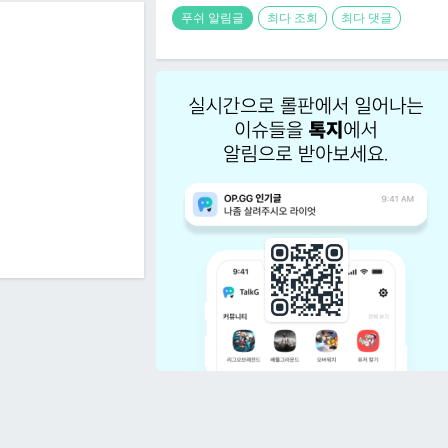
푸쉬 알림글
최다 조회
최다 댓글