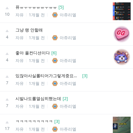
퓨ㅠㅜㅜㅠㅠㅠㅜㅠㅠ
[
5
]
10
자유
1개월 전
아쥬리엘
그냥 랭 안할래
4
자유
1개월 전
아쥬리엘
좋아 풀컨디션이다
[
6
]
4
자유
1개월 전
아쥬리엘
있잖아사실롤티어가그렇게중요한가?
[
3
]
7
자유
1개월 전
아쥬리엘
시발나도롤열심히했는데
[
2
]
7
자유
1개월 전
아쥬리엘
ㅋㅋㅋㅋㅋㅋㅋㅋㅋ
[
3
]
17
자유
1개월 전
아쥬리엘