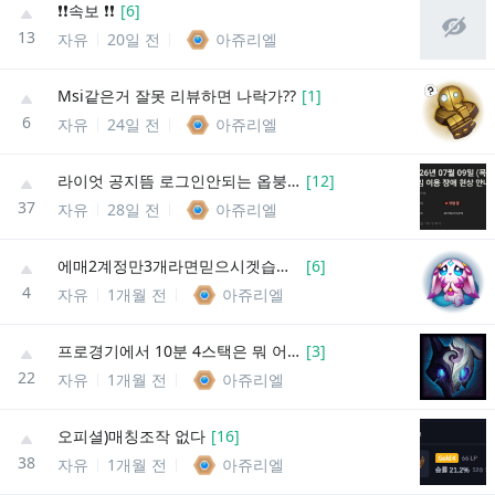
❗️❗️속보 ❗️❗️
[
6
]
13
자유
20일 전
아쥬리엘
Msi같은거 잘못 리뷰하면 나락가??
[
1
]
6
자유
24일 전
아쥬리엘
라이엇 공지뜸 로그인안되는 옵붕이들 읽어바
[
12
]
37
자유
28일 전
아쥬리엘
에매2계정만3개라면믿으시겟습니까
[
6
]
4
자유
1개월 전
아쥬리엘
프로경기에서 10분 4스택은 뭐 어케한거야
[
3
]
22
자유
1개월 전
아쥬리엘
오피셜)매칭조작 없다
[
16
]
38
자유
1개월 전
아쥬리엘