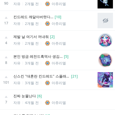
90
자유
2개월 전
아쥬리엘
킨드레드 깨달아버렷다...
[
10
]
17
자유
2개월 전
아쥬리엘
제발 날 여기서 꺼내줘
[
2
]
4
자유
2개월 전
아쥬리엘
본인 방금 레전드흑역사 생김...
[
5
]
8
자유
3개월 전
아쥬리엘
신스킨 "대혼란 킨드레드" 스플래시 아트
[
21
]
101
자유
3개월 전
아쥬리엘
진짜 눈물난다
[
6
]
7
자유
4개월 전
아쥬리엘