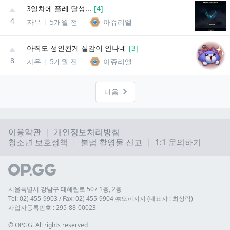
3일차에 플레 달성...
[
4
]
4
자유
5개월 전
아쥬리엘
아직도 성인된게 실감이 안나네
[
3
]
8
자유
5개월 전
아쥬리엘
다음
이용약관
개인정보처리방침
청소년 보호정책
불법 촬영물 신고
1:1 문의하기
서울특별시 강남구 테헤란로 507 1층, 2층
Tel: 02) 455-9903 / Fax: 02) 455-9904 ㈜오피지지 (대표자 : 최상락)
사업자등록번호 : 295-88-00023
© 
OP.GG. All rights reserved