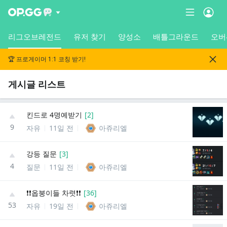
리그오브레전드
유저 찾기
양성소
배틀그라운드
오버
🏆 프로게이머 1:1 코칭 받기!
게시글 리스트
킨드로 4명예받기
[
2
]
9
자유
11일 전
아쥬리엘
강등 질문
[
3
]
4
질문
11일 전
아쥬리엘
❗️❗️옵붕이들 차렷❗️❗️
[
36
]
53
자유
19일 전
아쥬리엘