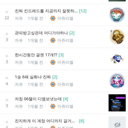
진짜 킨드레드를 지금까지 잘못하고있었네...
[
12
]
22
자유
1개월 전
아쥬리엘
관피받고싶은데 어디가야하나
[
2
]
3
자유
1개월 전
아쥬리엘
한시간동안 글젠 17개??
[
3
]
3
자유
1개월 전
아쥬리엘
1승 6패 실화냐 진짜
[
2
]
4
자유
1개월 전
아쥬리엘
자칭 06챌이 디엠보냇는데
[
4
]
3
자유
1개월 전
아쥬리엘
진지하게 이 계정 어디까지 갈거같아??
[
6
]
4