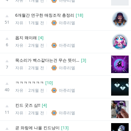
자유
1개월 전
아쥬리엘
6개월간 연구한 매칭조작 총정리
[
18
]
51
자유
1개월 전
아쥬리엘
옵지 왜이래
[
4
]
6
자유
2개월 전
아쥬리엘
목소리가 벡스같다는건 무슨 뜻이야
[
3
]
7
자유
2개월 전
아쥬리엘
ㅋㅋㅋㅋㅋㅋㅋ
[
10
]
40
자유
2개월 전
아쥬리엘
킨드 굿즈 삼!!
[
4
]
11
자유
2개월 전
아쥬리엘
곧 와맆에 나올 킨드냥이
[
13
]