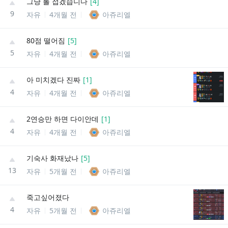
그냥 롤 접겠습니다
[
4
]
9
자유
4개월 전
아쥬리엘
80점 떨어짐
[
5
]
5
자유
4개월 전
아쥬리엘
아 미치겠다 진짜
[
1
]
4
자유
4개월 전
아쥬리엘
2연승만 하면 다이안데
[
1
]
4
자유
4개월 전
아쥬리엘
기숙사 화재났나
[
5
]
13
자유
5개월 전
아쥬리엘
죽고싶어졌다
4
자유
5개월 전
아쥬리엘