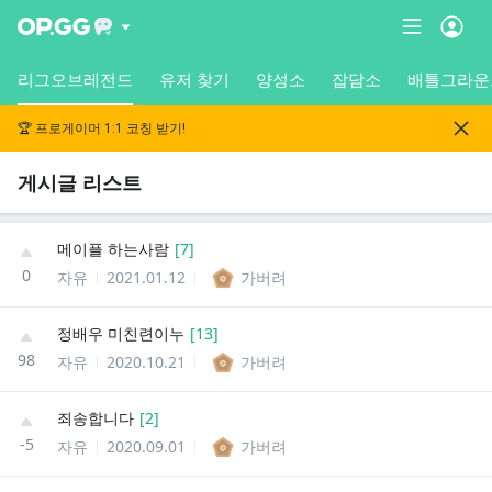
리그오브레전드
유저 찾기
양성소
잡담소
배틀그라운
🏆 프로게이머 1:1 코칭 받기!
게시글 리스트
메이플 하는사람
[
7
]
0
자유
2021.01.12
가버려
정배우 미친련이누
[
13
]
98
자유
2020.10.21
가버려
죄송합니다
[
2
]
-5
자유
2020.09.01
가버려