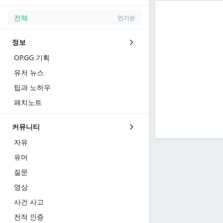
전체
인기순
정보
OP.GG 기획
유저 뉴스
팁과 노하우
패치노트
커뮤니티
자유
유머
질문
영상
사건 사고
전적 인증