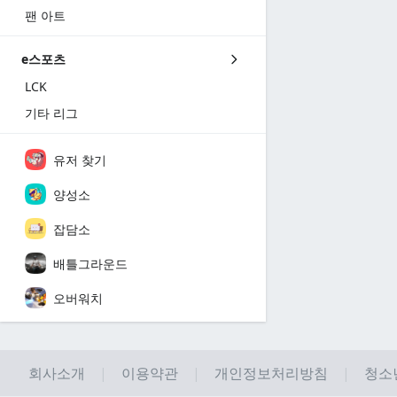
팬 아트
e스포츠
LCK
기타 리그
유저 찾기
양성소
잡담소
배틀그라운드
오버워치
회사소개
이용약관
개인정보처리방침
청소