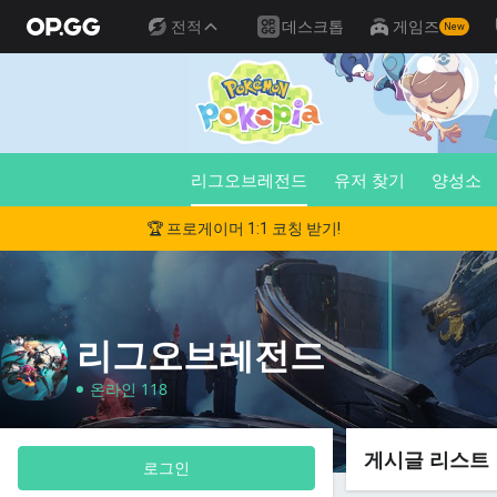
전적
데스크톱
게임즈
New
리그오브레전드
유저 찾기
양성소
🏆 프로게이머 1:1 코칭 받기!
리그오브레전드
온라인 118
게시글 리스트
로그인