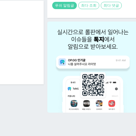
푸쉬 알림글
최다 조회
최다 댓글