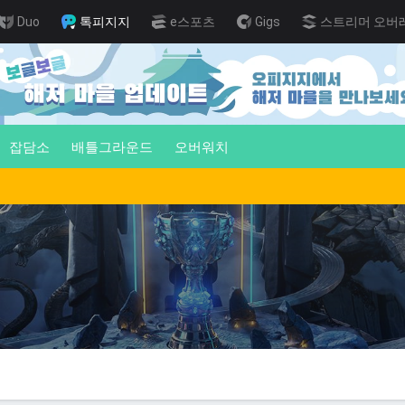
Duo
톡피지지
e스포츠
Gigs
스트리머 오버
잡담소
배틀그라운드
오버워치