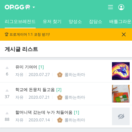
리그오브레전드
유저 찾기
양성소
잡담소
배틀그라운
🏆 프로게이머 1:1 코칭 받기!
게시글 리스트
유미 기여어
[
1
]
6
자유
2020.07.27
롤하는하마
학교에 돈뭉치 들고옴
[
2
]
37
자유
2020.07.21
롤하는하마
할머니댁 갔는데 누가 쳐들어옴
[
1
]
88
자유
2020.07.14
롤하는하마