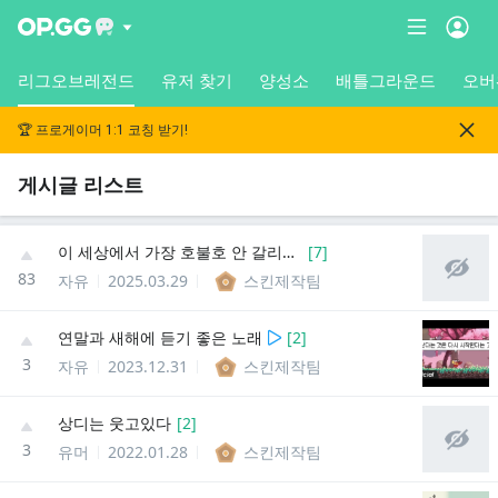
리그오브레전드
유저 찾기
양성소
배틀그라운드
오버
🏆 프로게이머 1:1 코칭 받기!
게시글 리스트
이 세상에서 가장 호불호 안 갈리는 뒷태
[
7
]
83
자유
2025.03.29
스킨제작팀
연말과 새해에 듣기 좋은 노래
[
2
]
3
자유
2023.12.31
스킨제작팀
상디는 웃고있다
[
2
]
3
유머
2022.01.28
스킨제작팀