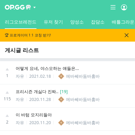
리그오브레전드
유저 찾기
양성소
잡담소
배틀그라운
🏆 프로게이머 1:1 코칭 받기!
게시글 리스트
어떻게 요네, 야스오하는 얘들은...
1
자유
2021.02.18
에바쎄바둠바훔바
프리시즌 개싫다 진짜..
[
19
]
115
자유
2020.11.28
에바쎄바둠바훔바
이 바텀 모지리들아
2
자유
2020.11.20
에바쎄바둠바훔바