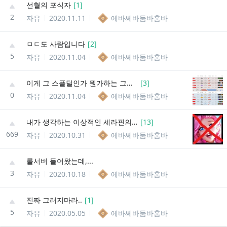
선혈의 포식자
[
1
]
2
자유
2020.11.11
에바쎄바둠바훔바
ㅁㄷ도 사람입니다
[
2
]
5
자유
2020.11.04
에바쎄바둠바훔바
이게 그 스플딜인가 뭔가하는 그거냐?
[
3
]
0
자유
2020.11.04
에바쎄바둠바훔바
내가 생각하는 이상적인 세라핀의 행보
[
13
]
669
자유
2020.10.31
에바쎄바둠바훔바
롤서버 들어왔는데,...
3
자유
2020.10.18
에바쎄바둠바훔바
진짜 그러지마라..
[
1
]
5
자유
2020.05.05
에바쎄바둠바훔바