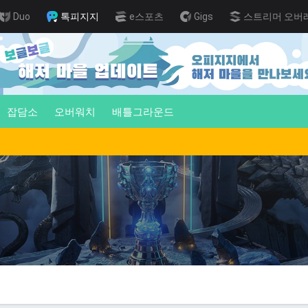
Duo
톡피지지
e스포츠
Gigs
스트리머 오버
잡담소
오버워치
배틀그라운드