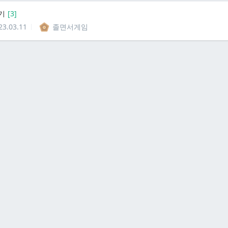
기
[
3
]
23.03.11
졸면서게임