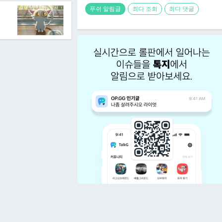
푸쉬 알림글
최다 조회
최다 댓글