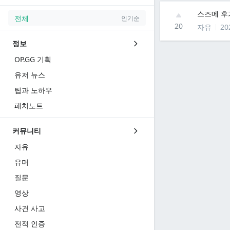
스즈메 후
전체
인기순
20
자유
20
정보
OP.GG 기획
유저 뉴스
팁과 노하우
패치노트
커뮤니티
자유
유머
질문
영상
사건 사고
전적 인증