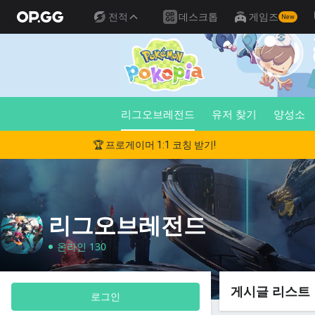
전적
데스크톱
게임즈
New
리그오브레전드
유저 찾기
양성소
🏆 프로게이머 1:1 코칭 받기!
리그오브레전드
온라인 130
게시글 리스트
로그인