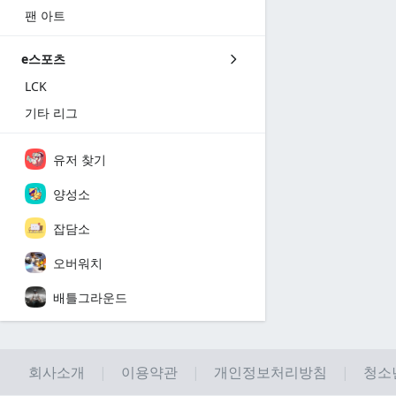
팬 아트
e스포츠
LCK
기타 리그
유저 찾기
양성소
잡담소
오버워치
배틀그라운드
회사소개
이용약관
개인정보처리방침
청소