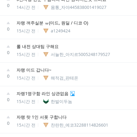
0
14시간 전
몸통_자야445838001419027
자랭 껴주실분 ㅠ(미드, 원딜 / 디코 O)
0
15시간 전
a1249424
롤 내전 상대팀 구해요
0
15시간 전
서늘한_아지르5005248179527
자랭 미드 갑니다~
0
15시간 전
해적검_판테온
자랭1명구함 라인 상관없음
0
15시간 전
한발이두놈
자랭 랏 1인 서폿 구합니다
0
15시간 전
찬란한_에코32288114826601