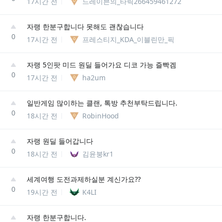
17시간 전
드레이븐의_타릭266459461272
자랭 한분구합니다 못해도 괜찮습니다
0
17시간 전
프레스티지_KDA_이블린만_픽
자랭 5인팟 미드 원딜 들어가요 디코 가능 즐빡겜
0
17시간 전
ha2um
일반게임 많이하는 클랜, 톡방 추천부탁드립니다.
0
18시간 전
RobinHood
자랭 원딜 들어갑니다
0
18시간 전
김윤붕kr1
세계여행 도전과제하실분 계신가요??
0
19시간 전
K4LI
자랭 한분구합니다.