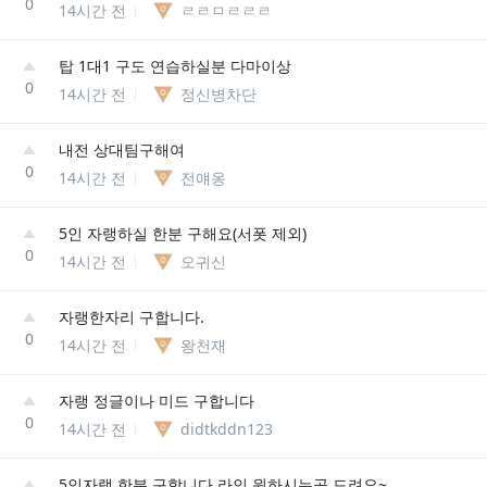
0
14시간 전
ㄹㄹㅁㄹㄹㄹ
탑 1대1 구도 연습하실분 다마이상
0
14시간 전
정신병차단
내전 상대팀구해여
0
14시간 전
전얘옹
5인 자랭하실 한분 구해요(서폿 제외)
0
14시간 전
오귀신
자랭한자리 구합니다.
0
14시간 전
왕천재
자랭 정글이나 미드 구합니다
0
14시간 전
didtkddn123
5인자랭 한분 구합니다 라인 원하시는곳 드려요~