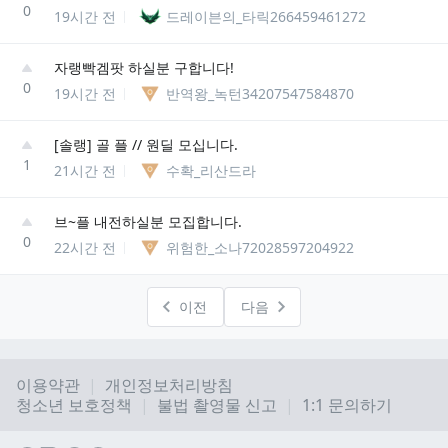
0
19시간 전
드레이븐의_타릭266459461272
자랭빡겜팟 하실분 구합니다!
0
19시간 전
반역왕_녹턴34207547584870
[솔랭] 골 플 // 원딜 모십니다.
1
21시간 전
수확_리산드라
브~플 내전하실분 모집합니다.
0
22시간 전
위험한_소나72028597204922
이전
다음
이용약관
개인정보처리방침
청소년 보호정책
불법 촬영물 신고
1:1 문의하기