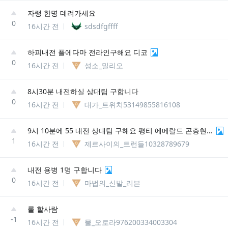
자랭 한명 데려가세요
0
16시간 전
sdsdfgffff
하피내전 플에다마 전라인구해요 디코
0
16시간 전
성소_밀리오
8시30분 내전하실 상대팀 구합니다
0
16시간 전
대가_트위치53149855816108
9시 10분에 55 내전 상대팀 구해요 평티 에메랄드 곤충현#kr3
1
16시간 전
제르사이의_트런들10328789679
내전 용병 1명 구합니다
0
16시간 전
마법의_신발_리븐
롤 할사람
-1
16시간 전
물_오로라976200334003304