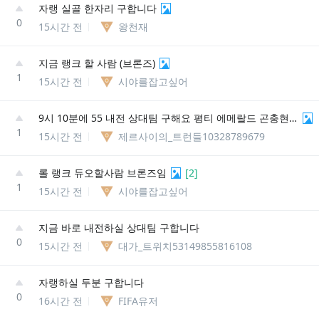
자랭 실골 한자리 구합니다
0
15시간 전
왕천재
지금 랭크 할 사람 (브론즈)
1
15시간 전
시야를잡고싶어
9시 10분에 55 내전 상대팀 구해요 평티 에메랄드 곤충현#kr3
1
15시간 전
제르사이의_트런들10328789679
롤 랭크 듀오할사람 브론즈임
[
2
]
1
15시간 전
시야를잡고싶어
지금 바로 내전하실 상대팀 구합니다
0
15시간 전
대가_트위치53149855816108
자랭하실 두분 구합니다
0
16시간 전
FIFA유저