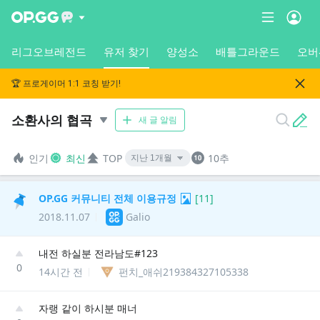
리그오브레전드
유저 찾기
양성소
배틀그라운드
오버
🏆 프로게이머 1:1 코칭 받기!
소환사의 협곡
새 글 알림
인기
최신
TOP
10추
OP.GG 커뮤니티 전체 이용규정
[
11
]
2018.11.07
Galio
내전 하실분 전라남도#123
0
14시간 전
펀치_애쉬219384327105338
자랭 같이 하시분 매너