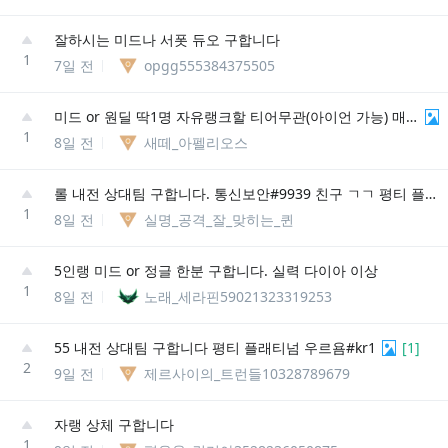
잘하시는 미드나 서폿 듀오 구합니다
1
7일 전
opgg555384375505
미드 or 원딜 딱1명 자유랭크할 티어무관(아이언 가능) 매너즐겜지향 친추주세요
1
8일 전
새떼_아펠리오스
롤 내전 상대팀 구합니다. 통신보안#9939 친구 ㄱㄱ 평티 플레 에메
1
8일 전
실명_공격_잘_맞히는_퀸
5인랭 미드 or 정글 한분 구합니다. 실력 다이아 이상
1
8일 전
노래_세라핀59021323319253
55 내전 상대팀 구합니다 평티 플래티넘 우르욤#kr1
[
1
]
2
9일 전
제르사이의_트런들10328789679
자랭 상체 구합니다
1