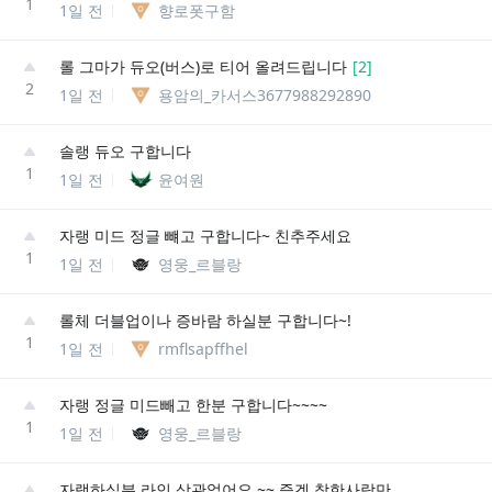
1
1일 전
향로폿구함
롤 그마가 듀오(버스)로 티어 올려드립니다
[
2
]
2
1일 전
용암의_카서스3677988292890
솔랭 듀오 구합니다
1
1일 전
윤여원
자랭 미드 정글 뺴고 구합니다~ 친추주세요
1
1일 전
영웅_르블랑
롤체 더블업이나 증바람 하실분 구합니다~!
1
1일 전
rmflsapffhel
자랭 정글 미드빼고 한분 구합니다~~~~
1
1일 전
영웅_르블랑
자랭하실분 라인 상관없어요 ~~ 즐겜 착한사람만