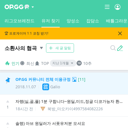
리그오브레전드
유저 찾기
양성소
잡담소
배틀그라운
🏆 프로게이머 1:1 코칭 받기!
소환사의 협곡
새 글 알림
인기
최신
TOP
10추
OP.GG 커뮤니티 전체 이용규정
[
11
]
2018.11.07
Galio
자랭(실,골,플) 1분 구합니다~원딜,미드,정글 디코가능자 환영합니다
1
18시간 전
북방_마오카이4997584082226
솔랭) 아브 원딜러가 서폿유저분 모셔요