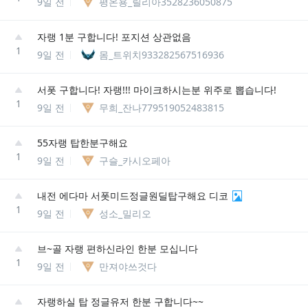
9일 전
평온용_릴리아3528236050875
자랭 1분 구합니다! 포지션 상관없음
1
9일 전
몸_트위치933282567516936
서폿 구합니다! 자랭!!! 마이크하시는분 위주로 뽑습니다!
1
9일 전
무희_잔나779519052483815
55자랭 탑한분구해요
1
9일 전
구슬_카시오페아
내전 에다마 서폿미드정글원딜탑구해요 디코
1
9일 전
성소_밀리오
브~골 자랭 편하신라인 한분 모십니다
1
9일 전
만져야쓰것다
자랭하실 탑 정글유저 한분 구합니다~~