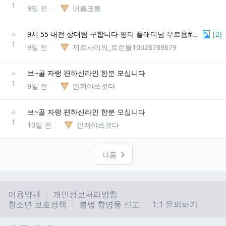
1
9일 전
이름표를
9시 55 내전 상대팀 구합니다 평티 플래티넘 우르욤#kr1
[
2
]
1
9일 전
제르사이의_트런들10328789679
브~골 자랭 편하신라인 한분 모십니다
1
9일 전
만져야쓰것다
브~골 자랭 편하신라인 한분 모십니다
1
10일 전
만져야쓰것다
다음
이용약관
개인정보처리방침
청소년 보호정책
불법 촬영물 신고
1:1 문의하기