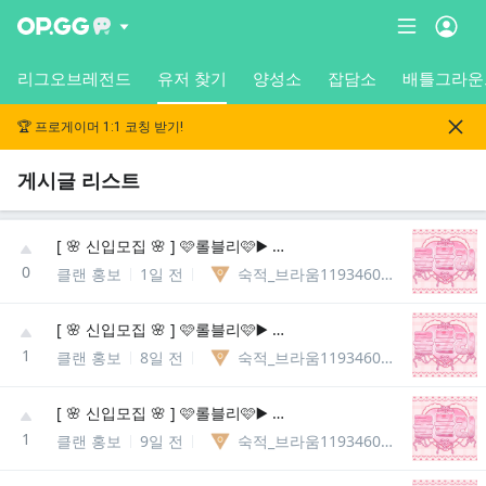
리그오브레전드
유저 찾기
양성소
잡담소
배틀그라운
🏆 프로게이머 1:1 코칭 받기!
게시글 리스트
[ 🌸 신입모집 🌸 ] 🩷롤블리🩷▶️ 롤메인성인종합게임방◀️ 🌸 다양한 동아리 개설 🌸
0
클랜 홍보
1일 전
숙적_브라움11934609425910
[ 🌸 신입모집 🌸 ] 🩷롤블리🩷▶️ 롤메인성인종합게임방◀️ 🌸 다양한 동아리 개설 🌸
1
클랜 홍보
8일 전
숙적_브라움11934609425910
[ 🌸 신입모집 🌸 ] 🩷롤블리🩷▶️ 롤메인성인종합게임방◀️ 🌸 다양한 동아리 개설 🌸
1
클랜 홍보
9일 전
숙적_브라움11934609425910