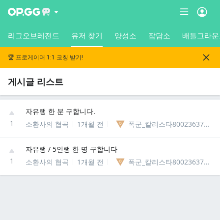
리그오브레전드
유저 찾기
양성소
잡담소
배틀그라운
🏆 프로게이머 1:1 코칭 받기!
게시글 리스트
자유랭 한 분 구합니다.
1
소환사의 협곡
1개월 전
폭군_칼리스타8002363766182
자유랭 / 5인랭 한 명 구합니다
1
소환사의 협곡
1개월 전
폭군_칼리스타8002363766182