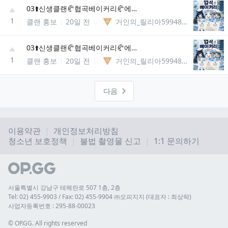
03⬆️신생클랜🥐협곡베이커리🥐에서 신입분들을 모집합니다
1
클랜 홍보
20일 전
거인의_릴리아5994867037981
03⬆️신생클랜🥐협곡베이커리🥐에서 신입분들을 모집합니다
1
클랜 홍보
20일 전
거인의_릴리아5994867037981
다음
이용약관
개인정보처리방침
청소년 보호정책
불법 촬영물 신고
1:1 문의하기
서울특별시 강남구 테헤란로 507 1층, 2층
Tel: 02) 455-9903 / Fax: 02) 455-9904 ㈜오피지지 (대표자 : 최상락)
사업자등록번호 : 295-88-00023
© 
OP.GG. All rights reserved