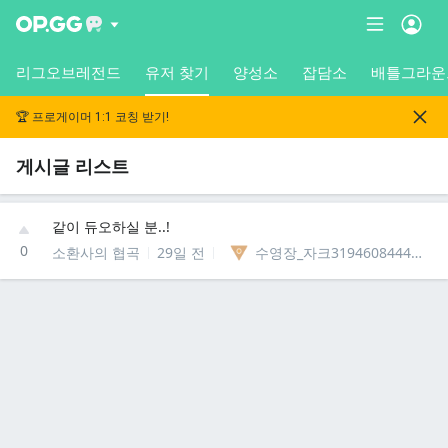
리그오브레전드
유저 찾기
양성소
잡담소
배틀그라운
🏆 프로게이머 1:1 코칭 받기!
게시글 리스트
같이 듀오하실 분..!
0
소환사의 협곡
29일 전
수영장_자크31946084448712