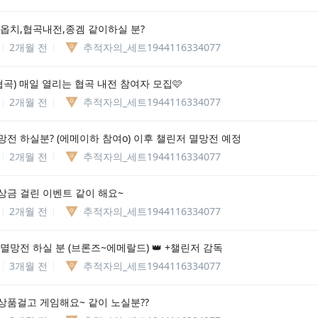
람,옵치,협곡내전,종겜 같이하실 분?
2개월 전
추적자의_세트1944116334077
/협곡) 매일 열리는 협곡 내전 참여자 모집🩷
2개월 전
추적자의_세트1944116334077
망전 하실분? (에메이하 참여o) 이후 챌린저 멸망전 예정
2개월 전
추적자의_세트1944116334077
상금 걸린 이벤트 같이 해요~
2개월 전
추적자의_세트1944116334077
 멸망전 하실 분 (브론즈~에메랄드) 👑 +챌린저 감독
3개월 전
추적자의_세트1944116334077
상품걸고 게임해요~ 같이 노실분??