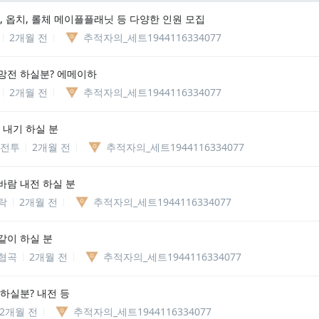
, 옵치, 롤체 메이플플래닛 등 다양한 인원 모집
2개월 전
추적자의_세트1944116334077
망전 하실분? 에메이하
2개월 전
추적자의_세트1944116334077
 내기 하실 분
 전투
2개월 전
추적자의_세트1944116334077
바람 내전 하실 분
락
2개월 전
추적자의_세트1944116334077
같이 하실 분
협곡
2개월 전
추적자의_세트1944116334077
 하실분? 내전 등
2개월 전
추적자의_세트1944116334077