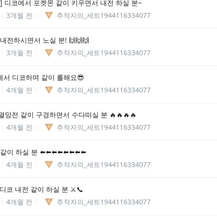
겜 ] 디코에서 포켓몬 같이 키우면서 내전 하실 분~
3개월 전
추적자의_세트1944116334077
내전하시면서 노실 분! 🙌🙌🙌
3개월 전
추적자의_세트1944116334077
에서 디코하며 같이 롤해요😎
4개월 전
추적자의_세트1944116334077
🔥 멸망전 같이 구경하면서 수다떠실 분 🔥🔥🔥🔥
4개월 전
추적자의_세트1944116334077
이 하실 분 ⬅️⬅️⬅️⬅️⬅️⬅️⬅️⬅️
4개월 전
추적자의_세트1944116334077
 디코 내전 같이 하실 분 ⚔️📞
4개월 전
추적자의_세트1944116334077